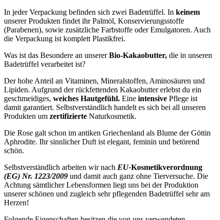
In jeder Verpackung befinden sich zwei Badetrüffel. In
keinem
unserer Produkten findet ihr Palmöl, Konservierungsstoffe
(Parabenen), sowie zusätzliche Farbstoffe oder Emulgatoren. Auch
die Verpackung ist komplett Plastikfrei.
Was ist das Besondere an unserer
Bio-Kakaobutter,
die in unseren
Badetrüffel verarbeitet ist?
Der hohe Anteil an Vitaminen, Mineralstoffen, Aminosäuren und
Lipiden. Aufgrund der rückfettenden Kakaobutter erlebst du ein
geschmeidiges,
weiches Hautgefühl.
Eine
intensive
Pflege ist
damit garantiert. Selbstverständlich handelt es sich bei all unseren
Produkten um
zertifizierte
Naturkosmetik.
Die Rose galt schon im antiken Griechenland als Blume der Göttin
Aphrodite. Ihr sinnlicher Duft ist elegant, feminin und betörend
schön.
Selbstverständlich arbeiten wir nach
EU-
Kosmetikverordnung
(EG) Nr. 1223/2009
und damit auch
ganz ohne Tierversuche. Die
Achtung sämtlicher Lebensformen liegt uns bei der Produktion
unserer schönen und zugleich sehr pflegenden Badetrüffel sehr am
Herzen!
Folgende Eigenschaften besitzen die von uns verwendeten